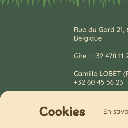
Rue du Gard 21, 
Belgique
Gîte : +32
478 1
1 
Camille LOBET (P
+32
60 4
5 5
6
23
fer
medu
gard
-gi
Cookies
En savo