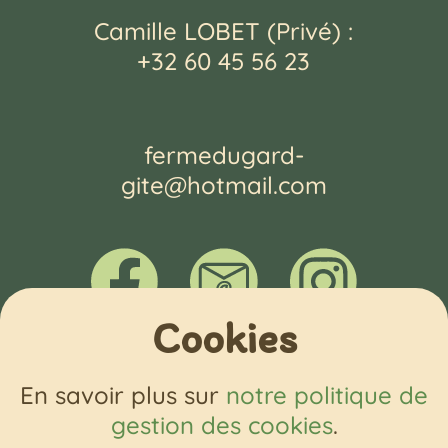
Camille LOBET (Privé) :
+32
60 4
5 5
6
23
fer
medu
gard
-
gite@hot
mail.com
Cookies
Partenaire
En savoir plus sur
notre politique de
gestion des cookies
.